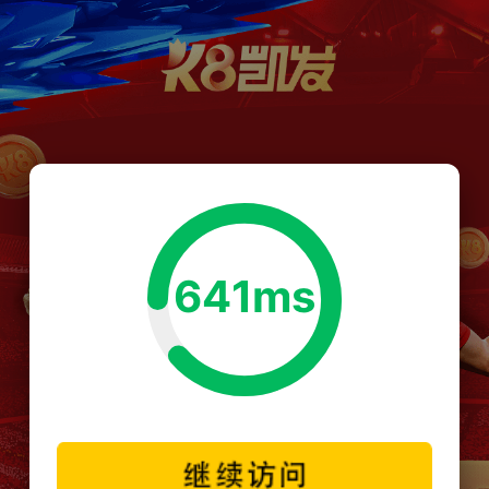
641ms